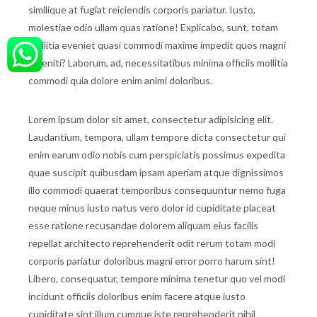
similique at fugiat reiciendis corporis pariatur. Iusto,
molestiae odio ullam quas ratione! Explicabo, sunt, totam
mollitia eveniet quasi commodi maxime impedit quos magni
deleniti? Laborum, ad, necessitatibus minima officiis mollitia
commodi quia dolore enim animi doloribus.
Lorem ipsum dolor sit amet, consectetur adipisicing elit.
Laudantium, tempora, ullam tempore dicta consectetur qui
enim earum odio nobis cum perspiciatis possimus expedita
quae suscipit quibusdam ipsam aperiam atque dignissimos
illo commodi quaerat temporibus consequuntur nemo fuga
neque minus iusto natus vero dolor id cupiditate placeat
esse ratione recusandae dolorem aliquam eius facilis
repellat architecto reprehenderit odit rerum totam modi
corporis pariatur doloribus magni error porro harum sint!
Libero, consequatur, tempore minima tenetur quo vel modi
incidunt officiis doloribus enim facere atque iusto
cupiditate sint illum cumque iste reprehenderit nihil